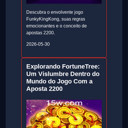
Descubra o envolvente jogo
FunkyKingKong, suas regras
emocionantes e o conceito de
apostas 2200.
2026-05-30
Explorando FortuneTree:
Um Vislumbre Dentro do
Mundo do Jogo Com a
Aposta 2200