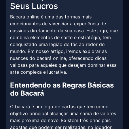
Seus Lucros
Bacará online é uma das formas mais
emocionantes de vivenciar a experiência de
cassinos diretamente da sua casa. Este jogo, que
combina elementos de sorte e estratégia, tem
conquistado uma legião de fãs ao redor do
mundo. Em nosso artigo, iremos explorar as
nuances do bacará online, oferecendo dicas
valiosas para aqueles que desejam dominar essa
arte complexa e lucrativa.
Entendendo as Regras Básicas
do Bacará
O bacará é um jogo de cartas que tem como
objetivo principal alcançar uma soma de valores
mais próxima de nove. Existem três principais
apostas que podem ser realizadas: no jogador,