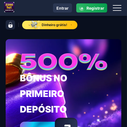
+
Entrar
Registrar
navegação 2200 bet
barra de controle 2200 bet
Dinheiro grátis!
BÔNUS NO
PRIMEIRO
DEPÓSITO