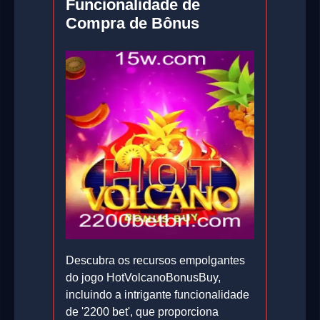
Funcionalidade de
Compra de Bônus
Descubra os recursos empolgantes
do jogo HotVolcanoBonusBuy,
incluindo a intrigante funcionalidade
de '2200 bet', que proporciona