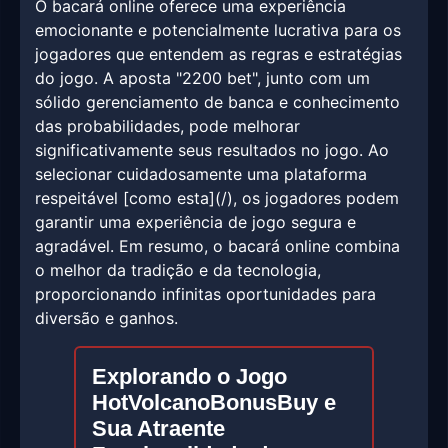
O bacará online oferece uma experiência
emocionante e potencialmente lucrativa para os
jogadores que entendem as regras e estratégias
do jogo. A aposta "2200 bet", junto com um
sólido gerenciamento de banca e conhecimento
das probabilidades, pode melhorar
significativamente seus resultados no jogo. Ao
selecionar cuidadosamente uma plataforma
respeitável [como esta](/), os jogadores podem
garantir uma experiência de jogo segura e
agradável. Em resumo, o bacará online combina
o melhor da tradição e da tecnologia,
proporcionando infinitas oportunidades para
diversão e ganhos.
Explorando o Jogo
HotVolcanoBonusBuy e
Sua Atraente