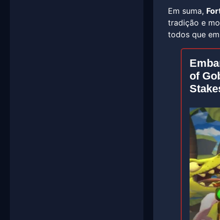
Em suma,
For
tradição e mo
todos que em
Embar
of Go
Stake