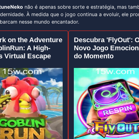
tuneNeko
não é apenas sobre sorte e estratégia, mas tamb
dernidade. À medida que o jogo continua a evoluir, ele pr
barcam nesse mundo encantador.
k on the Adventure
Descubra 'FlyOut': 
blinRun: A High-
Novo Jogo Emocion
s Virtual Escape
do Momento