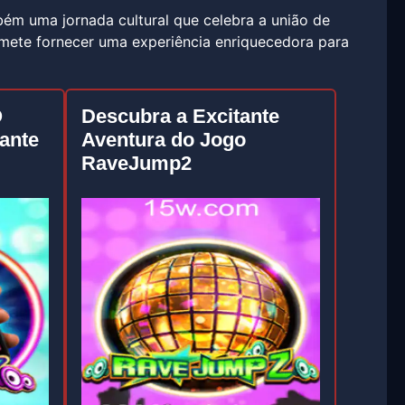
ém uma jornada cultural que celebra a união de
omete fornecer uma experiência enriquecedora para
O
Descubra a Excitante
ante
Aventura do Jogo
RaveJump2