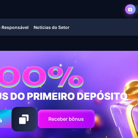
 Responsável
Notícias do Setor
S DO PRIMEIRO DEPÓSITO
Receber bônus
á