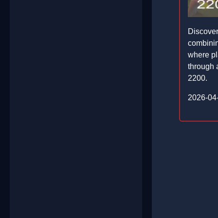
Discover
combinin
where pl
through 
2200.
2026-04