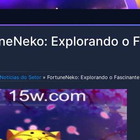
neNeko: Explorando o 
Notícias do Setor
»
FortuneNeko: Explorando o Fascinant