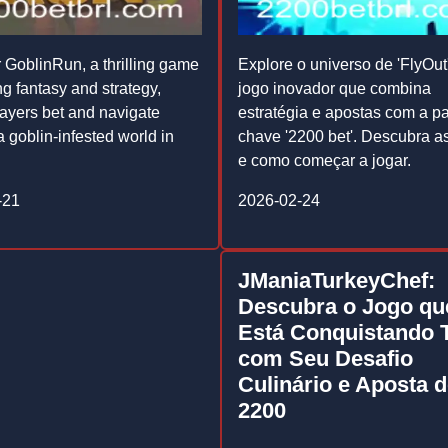
 GoblinRun, a thrilling game
Explore o universo de 'FlyOut
g fantasy and strategy,
jogo inovador que combina
ayers bet and navigate
estratégia e apostas com a pa
a goblin-infested world in
chave '2200 bet'. Descubra a
e como começar a jogar.
-21
2026-02-24
JManiaTurkeyChef:
Descubra o Jogo qu
Está Conquistando 
com Seu Desafio
Culinário e Aposta 
2200