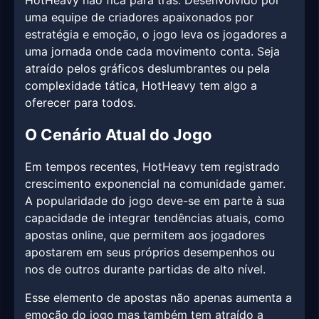
HotHeavy não fica para trás. Desenvolvido por
uma equipe de criadores apaixonados por
estratégia e emoção, o jogo leva os jogadores a
uma jornada onde cada movimento conta. Seja
atraído pelos gráficos deslumbrantes ou pela
complexidade tática, HotHeavy tem algo a
oferecer para todos.
O Cenário Atual do Jogo
Em tempos recentes, HotHeavy tem registrado
crescimento exponencial na comunidade gamer.
A popularidade do jogo deve-se em parte à sua
capacidade de integrar tendências atuais, como
apostas online, que permitem aos jogadores
apostarem em seus próprios desempenhos ou
nos de outros durante partidas de alto nível.
Esse elemento de apostas não apenas aumenta a
emoção do jogo mas também tem atraído a