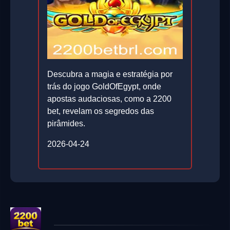
Descubra a magia e estratégia por
trás do jogo GoldOfEgypt, onde
apostas audaciosas, como a 2200
bet, revelam os segredos das
pirâmides.
2026-04-24