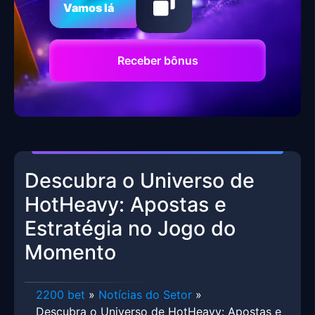
Vamos lá
Receber bônus
Descubra o Universo de
HotHeavy: Apostas e
Estratégia no Jogo do
Momento
2200 bet
»
Notícias do Setor
»
Descubra o Universo de HotHeavy: Apostas e