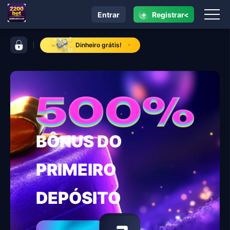
+
Entrar
Registrar<
navegação 2200 bet
barra de controle 2200 bet
Dinheiro grátis!
BÔNUS DO
PRIMEIRO
DEPÓSITO