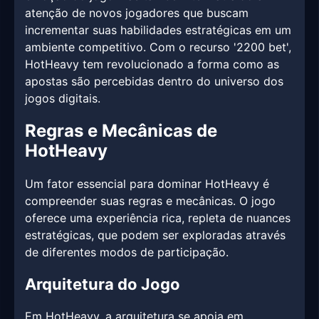
atenção de novos jogadores que buscam
incrementar suas habilidades estratégicas em um
ambiente competitivo. Com o recurso '2200 bet',
HotHeavy tem revolucionado a forma como as
apostas são percebidas dentro do universo dos
jogos digitais.
Regras e Mecânicas de
HotHeavy
Um fator essencial para dominar HotHeavy é
compreender suas regras e mecânicas. O jogo
oferece uma experiência rica, repleta de nuances
estratégicas, que podem ser exploradas através
de diferentes modos de participação.
Arquitetura do Jogo
Em HotHeavy, a arquitetura se apoia em