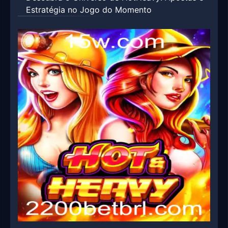
Estratégia no Jogo do Momento