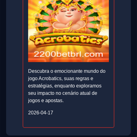
Descubra o emocionante mundo do
jogo Acrobatics, suas regras e
estratégias, enquanto exploramos
seu impacto no cenário atual de
jogos e apostas.
2026-04-17