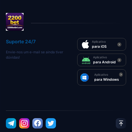
Suporte 24/7
Aplicativo
para iOS
Envie-nos um e-mail se ainda tiver
dúvidas!
Aplicativo
para Android
Aplicativo
para Windows