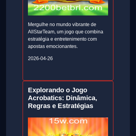
Mergulhe no mundo vibrante de
AllStarTeam, um jogo que combina
estratégia e entretenimento com
apostas emocionantes.
2026-04-26
Explorando o Jogo
Acrobatics: Dinâmica,
Regras e Estratégias