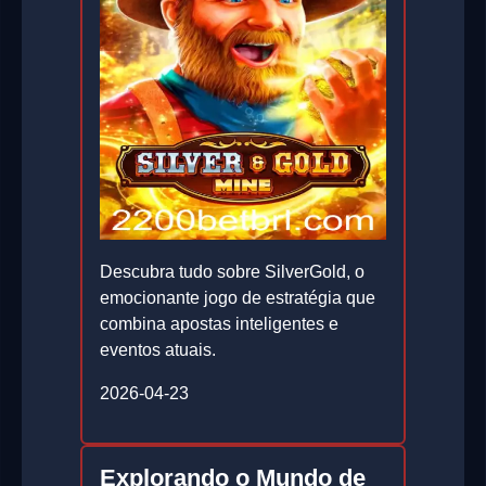
Descubra tudo sobre SilverGold, o
emocionante jogo de estratégia que
combina apostas inteligentes e
eventos atuais.
2026-04-23
Explorando o Mundo de