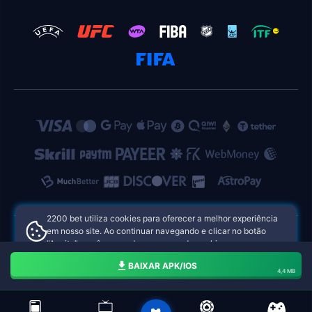
2200 bet utiliza cookies para oferecer a melhor experiência
em nosso site. Ao continuar navegando e clicar no botão
“Aceito”, você concorda com o uso de cookies.
2200 bet Cassinos Online nas Filipinas
Aceito
BAIXAR APK/IOS
4,4 MB