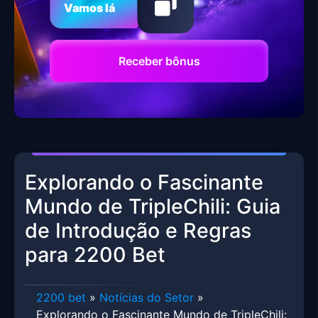
Vamos lá
Receber bônus
Explorando o Fascinante
Mundo de TripleChili: Guia
de Introdução e Regras
para 2200 Bet
2200 bet
»
Notícias do Setor
»
Explorando o Fascinante Mundo de TripleChili: