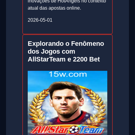
inovações de HotAngels no contexto
atual das apostas online.
2026-05-01
Explorando o Fenômeno
dos Jogos com
AllStarTeam e 2200 Bet