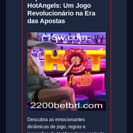
HotAngels: Um Jogo
Revolucionário na Era
das Apostas
Descubra as emocionantes
dinâmicas de jogo, regras e