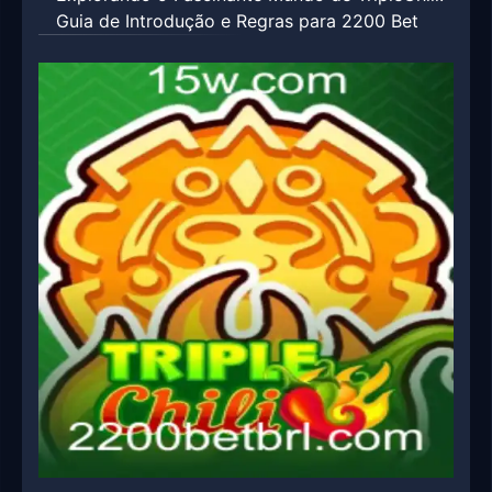
Guia de Introdução e Regras para 2200 Bet