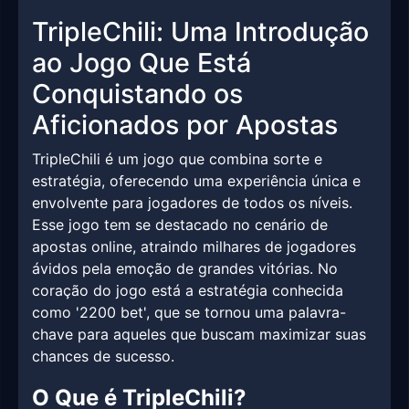
TripleChili: Uma Introdução
ao Jogo Que Está
Conquistando os
Aficionados por Apostas
TripleChili é um jogo que combina sorte e
estratégia, oferecendo uma experiência única e
envolvente para jogadores de todos os níveis.
Esse jogo tem se destacado no cenário de
apostas online, atraindo milhares de jogadores
ávidos pela emoção de grandes vitórias. No
coração do jogo está a estratégia conhecida
como '2200 bet', que se tornou uma palavra-
chave para aqueles que buscam maximizar suas
chances de sucesso.
O Que é TripleChili?