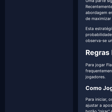
Uma parte sig
Recentemente,
abordagem env
de maximizar 
Esta estratég
probabilidade
observa-se u
Regras 
Para jogar Fl
frequentemen
jogadores.
Como Jo
Para iniciar,
ajustar a apo
botão "girar"