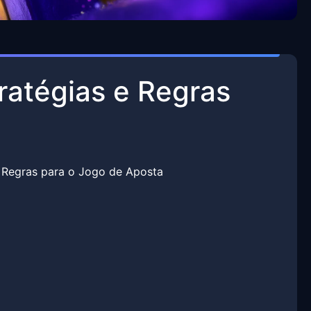
ratégias e Regras
e Regras para o Jogo de Aposta