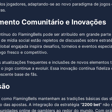
dos jogadores, adaptando-se ao novo paradigma de jogos 
as.
mento Comunitário e Inovações
tínuo do FlamingBells pode ser atribuído em grande parte 
 de mídia social estão repletos de discussões sobre estrat
obal engajada inspira desafios, torneios e eventos especi
go fresco e competitivo.
s atualizações frequentes e inclusões de novos elementos 
o jogo continue a evoluir. Essa inovação contínua fideliza 
escente base de fãs.
são
 como FlamingBells mantenham as tradições básicas das s
o das apostas. A integração da estratégia "
2200 bet
" não
unidades online de gamblers ao redor do mundo. Com prát