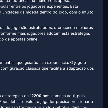
s contemporâneas no mundo das apostas.
ular entre os jogadores experientes. Esta
 unidades da moeda dentro do jogo, com o intuito
os do jogo são estruturados, oferecendo melhores
 Conforme mais jogadores adotam esta estratégia,
o de apostas online.
mentais que guiarão sua experiência. O jogo é
 configuração clássica que facilita a adaptação dos
o estratégico da "
2200 bet
" começa aqui, pois
pós definir o valor, o jogador precisa pressionar o
edores são formados quando símbolos idênticos