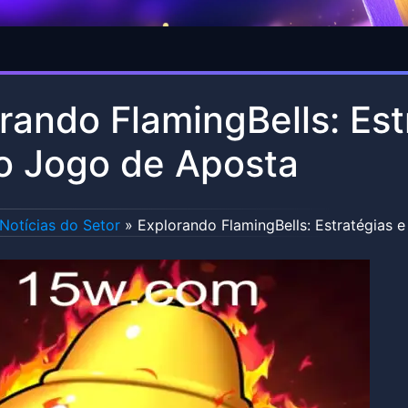
rando FlamingBells: Est
o Jogo de Aposta
Notícias do Setor
»
Explorando FlamingBells: Estratégias 