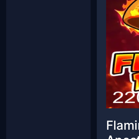
Flami