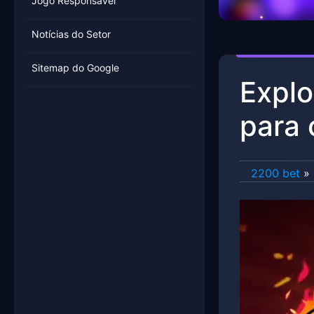
Jogo Responsável
Notícias do Setor
Sitemap do Google
Explo
para 
2200 bet
»