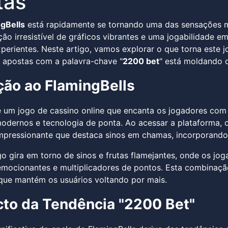
tas
gBells
está rapidamente se tornando uma das sensações m
o irresistível de gráficos vibrantes e uma jogabilidade e
xperientes. Neste artigo, vamos explorar o que torna este 
 apostas com a palavra-chave "
2200 bet
" está moldando o
ção ao FlamingBells
é um jogo de cassino online que encanta os jogadores com
dernos e tecnologia de ponta. Ao acessar a plataforma, o
mpressionante que destaca sinos em chamas, incorporando
o gira em torno de sinos e frutas flamejantes, onde os jog
emocionantes e multiplicadores de pontos. Esta combinação
que mantém os usuários voltando por mais.
to da Tendência "2200 Bet"