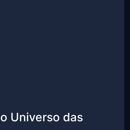
o Universo das